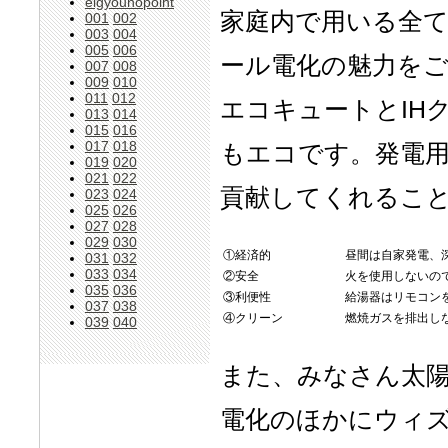
eigyounopoint
家庭内で用いる全
001
002
003
004
005
006
ール電化の魅力を
007
008
009
010
011
012
エコキュートとIH
013
014
015
016
017
018
もエコです。発電
019
020
021
022
貢献してくれるこ
023
024
025
026
027
028
029
030
①経済的
昼間は自家発電、
031
032
033
034
②安全
火を使用しないの
035
036
③利便性
給湯器はリモコン
037
038
④クリーン
燃焼ガスを排出し
039
040
また、みなさん太陽
電化のほかにウィ