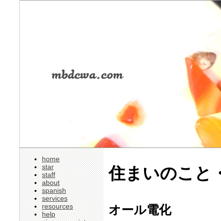
home
star
住まいのこと・
staff
about
spanish
services
resources
オール電化
help